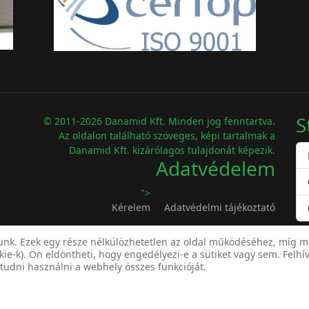
S
© 2011-2026 Danamid Kft. Minden jog fenntartva.
Az oldalon található szöveges, képi tartalmak a
Danamid Kft. kizárólagos tulajdonát képezik.
Adatvédelem
">
Kérelem
Adatvédelmi tájékoztató
nk. Ezek egy része nélkülözhetetlen az oldal működéséhez, míg más
okie-k). Ön eldöntheti, hogy engedélyezi-e a sütiket vagy sem. Felhív
 tudni használni a webhely összes funkcióját.