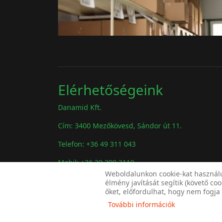
Elérhetőségeink
Danamid Kft.
Cím: 3400 Mezőkövesd, Sándor út 11.
Telefon: +36 49 311 043
Mobil: +36 30 299 2119
Weboldalunkon cookie-kat használu
Mobil: +36 30 299 2121
élmény javítását segítik (követő co
őket, előfordulhat, hogy nem fogja
Email:
danamid@danamidkft.hu
További információk