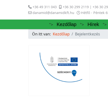
+36 49 311 043
+36 30 299 2119 | +36 30 2
danamid@danamidkft.hu
Hétfő - Péntek 6:
Kezdőlap
Hírek
">
">
">
Ön itt van:
Kezdőlap
Bejelentkezés