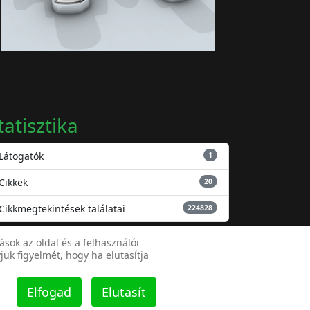
tatisztika
Látogatók
1
Cikkek
20
Cikkmegtekintések találatai
224828
ok az oldal és a felhasználói
juk figyelmét, hogy ha elutasítja
Elfogad
Elutasít