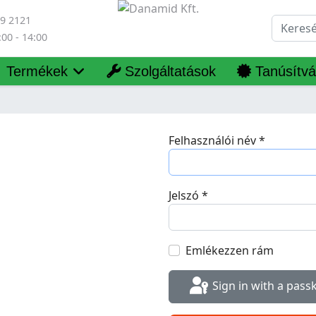
99 2121
Keresés
00 - 14:00
Termékek
Szolgáltatások
Tanúsítv
Felhasználói név
*
Jelszó
*
Emlékezzen rám
Sign in with a pass