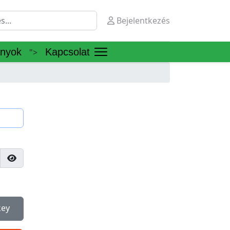
Bejelentkezés
ányok
Kapcsolat
">
Show Password
key