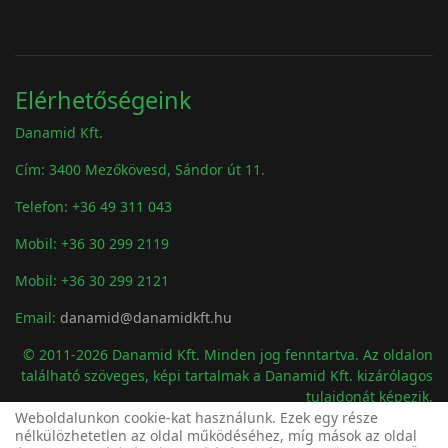
Elérhetőségeink
Danamid Kft.
Cím: 3400 Mezőkövesd, Sándor út 11.
Telefon: +36 49 311 043
Mobil: +36 30 299 2119
Mobil: +36 30 299 2121
Email:
danamid@danamidkft.hu
© 2011-2026 Danamid Kft. Minden jog fenntartva. Az oldalon
található szöveges, képi tartalmak a Danamid Kft. kizárólagos
tulajdonát képezik.
Adatvédelem
Weboldalunkon cookie-kat használunk. Ezek egy része
nélkülözhetetlen az oldal működéséhez, míg mások az oldal