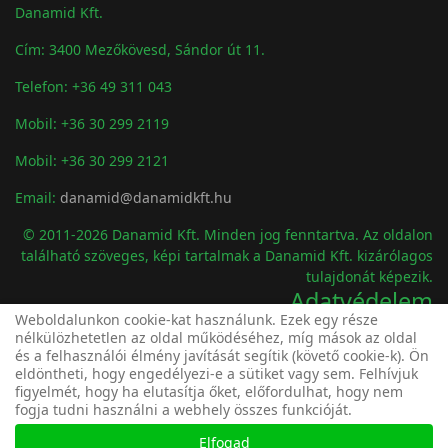
Danamid Kft.
Cím: 3400 Mezőkövesd, Sándor út 11.
Telefon: +36 49 311 043
Mobil: +36 30 299 2119
Mobil: +36 30 299 2121
Email:
danamid@danamidkft.hu
© 2011-2026 Danamid Kft. Minden jog fenntartva. Az oldalon
található szöveges, képi tartalmak a Danamid Kft. kizárólagos
tulajdonát képezik.
Adatvédelem
Weboldalunkon cookie-kat használunk. Ezek egy része
">
nélkülözhetetlen az oldal működéséhez, míg mások az oldal
Kérelem
Adatvédelmi tájékoztató
és a felhasználói élmény javítását segítik (követő cookie-k). Ön
Statisztika
eldöntheti, hogy engedélyezi-e a sütiket vagy sem. Felhívjuk
figyelmét, hogy ha elutasítja őket, előfordulhat, hogy nem
fogja tudni használni a webhely összes funkcióját.
Látogatók
1
Elfogad