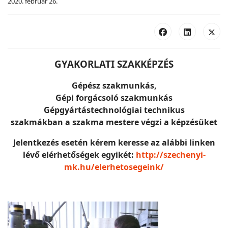
2020. február 26.
GYAKORLATI SZAKKÉPZÉS
Gépész szakmunkás,
Gépi forgácsoló szakmunkás
G
épgyártástechnológiai
technikus
szakmákban a szakma mestere végzi a képzésüket
Jelentkezés esetén kérem keresse az alábbi linken
lévő elérhetőségek egyikét:
http://szechenyi-
mk.hu/elerhetosegeink/