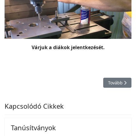
Várjuk a diákok jelentkezését.
Következő cikk
Tovább
Kapcsolódó Cikkek
Tanúsítványok